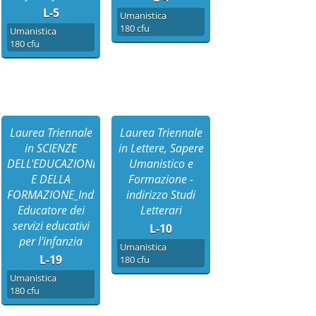
L-5
Umanistica
180 cfu
Umanistica
180 cfu
Laurea Triennale
Laurea Triennale
in SCIENZE
in Lettere, Sapere
DELL'EDUCAZIONE
Umanistico e
E DELLA
Formazione -
zo
FORMAZIONE_Indirizzo
indirizzo Studi
Educatore dei
Letterari
servizi educativi
L-10
per l'infanzia
Umanistica
L-19
180 cfu
Umanistica
180 cfu