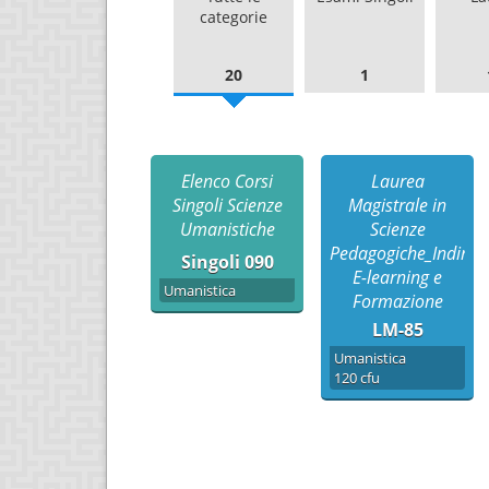
categorie
20
1
Elenco Corsi
Laurea
Singoli Scienze
Magistrale in
Umanistiche
Scienze
Pedagogiche_Indirizz
Singoli 090
E-learning e
Umanistica
Formazione
LM-85
Umanistica
120 cfu