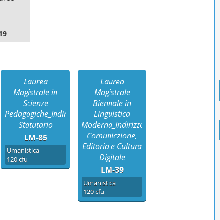
19
Laurea
Laurea
Magistrale in
Magistrale
Scienze
Biennale in
o
Pedagogiche_Indirizzo
Linguistica
Statutario
Moderna_Indirizzo
Comuniczione,
LM-85
Editoria e Cultura
Umanistica
Digitale
120 cfu
LM-39
Umanistica
120 cfu