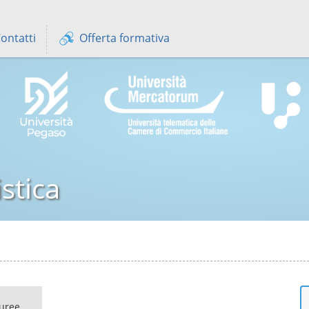
ontatti
Offerta formativa
stica
uree