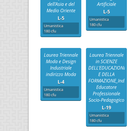
dell'Asia e del
Artificiale
Medio Oriente
L-5
L-5
Umanistica
180 cfu
Umanistica
180 cfu
Laurea Triennale
Laurea Triennale
Moda e Design
in SCIENZE
Industriale
DELL'EDUCAZIONE
indirizzo Moda
E DELLA
FORMAZIONE_Indiriz
L-4
Educatore
Umanistica
Professionale
180 cfu
Socio-Pedagogico
L-19
Umanistica
180 cfu