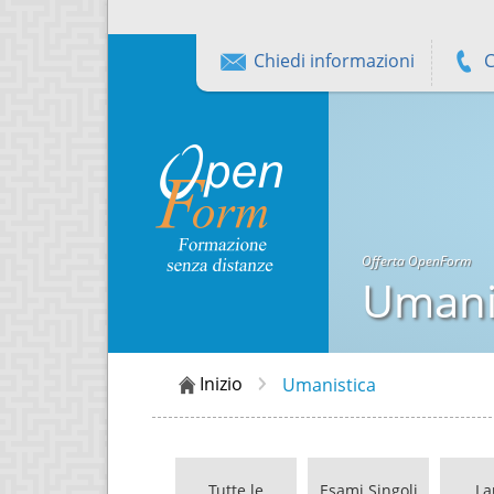
Chiedi informazioni
C
Offerta OpenForm
Umani
Inizio
Umanistica
Tutte le
Esami Singoli
La