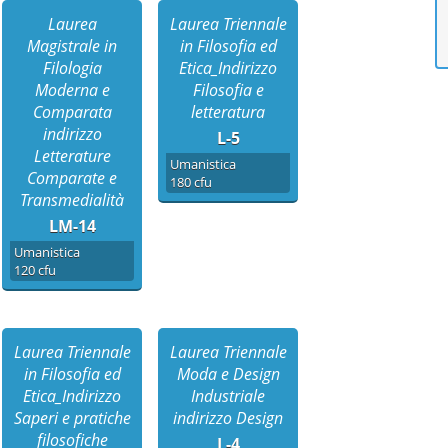
Laurea
Laurea Triennale
Magistrale in
in Filosofia ed
Filologia
Etica_Indirizzo
Moderna e
Filosofia e
Comparata
letteratura
indirizzo
L-5
Letterature
Umanistica
Comparate e
180 cfu
Transmedialità
LM-14
Umanistica
120 cfu
Laurea Triennale
Laurea Triennale
in Filosofia ed
Moda e Design
Etica_Indirizzo
Industriale
Saperi e pratiche
indirizzo Design
filosofiche
L-4